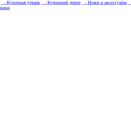
- Кухонная утварь
- Кухонный декор
- Ножи и аксессуары
-
йники