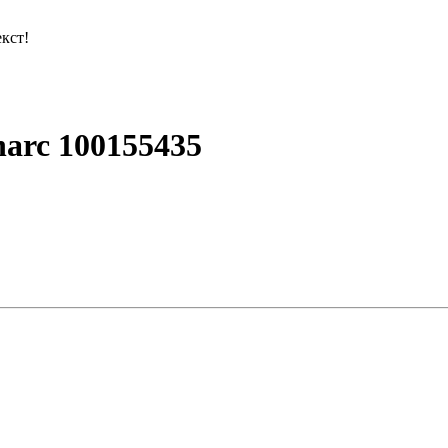
кст!
arc 100155435