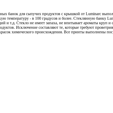
ных банок для сыпучих продуктов с крышкой от Luminarc выпол
ую температуру - в 100 градусов и более. Стеклянную банку Lu
й и т.д. Стекло не имеет запаха, не впитывает ароматы круп и с
одуктов. Исключение составляют те, которые требуют проветрив
красок химического происхождения. Все принты выполнены пос